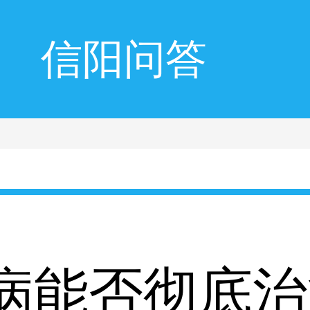
信阳问答
病能否彻底治