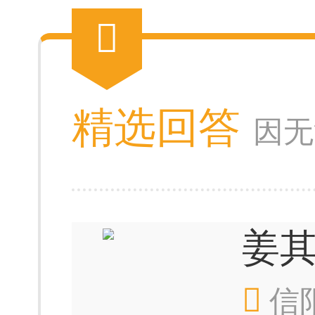
精选回答
因无
姜
信