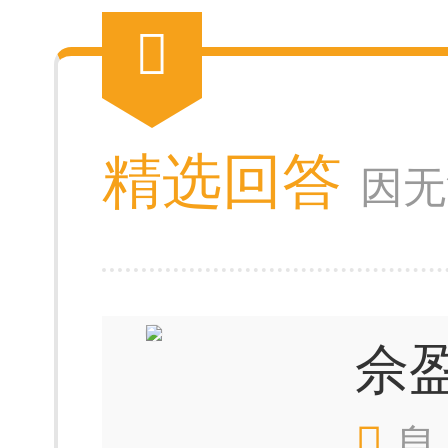
精选回答
因无
佘
息