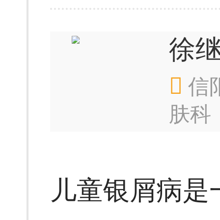
徐
信
肤科
儿童银屑病是