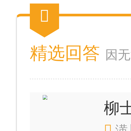
精选回答
因无
柳
潢