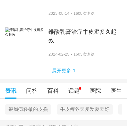
2023-08-14
1608次浏览
维酸乳膏治疗牛皮癣多久起
效
2024-02-25
1603次浏览
展开更多
资讯
问答
百科
话题
医院
医生
银屑病轻微的皮损
牛皮癣冬天复发夏天好
皮
当前位置：
信阳主页
>
信阳百科
>
正文