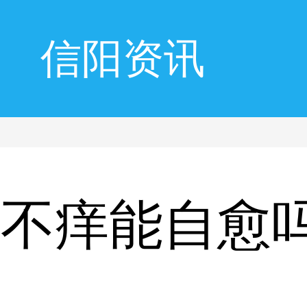
信阳资讯
疼不痒能自愈