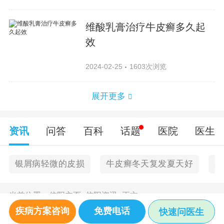
维酸乳膏治疗牛皮癣多久起
效
2024-02-25
1603次浏览
展开更多
资讯
问答
百科
话题
医院
医生
银屑病轻微的皮损
牛皮癣冬天复发夏天好
皮
当前位置：
信阳主页
>
信阳资讯
>
正文
疾病方案咨询
免费电话
快速问医生