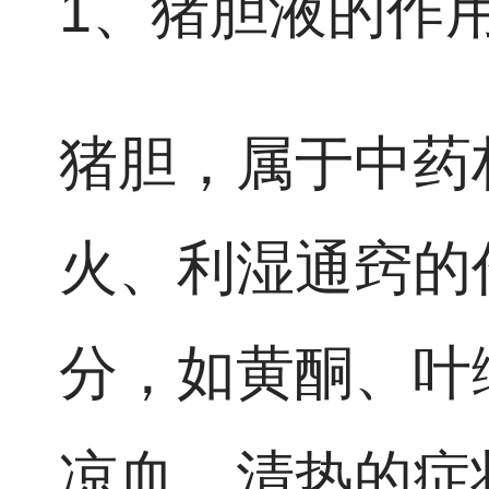
1、猪胆液的作
猪胆，属于中药
火、利湿通窍的
分，如黄酮、叶
凉血、清热的症