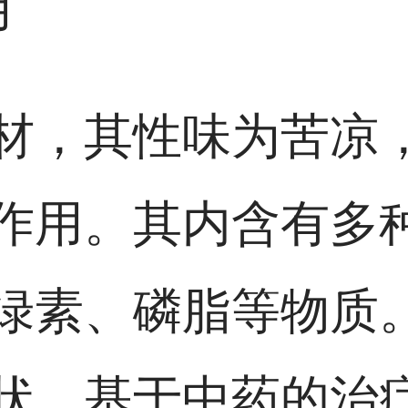
用
材，其性味为苦凉
作用。其内含有多
绿素、磷脂等物质
状，基于中药的治