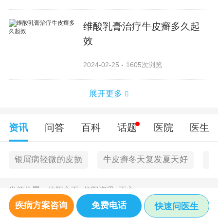
维酸乳膏治疗牛皮癣多久起
效
2024-02-25
1605次浏览
展开更多
资讯
问答
百科
话题
医院
医生
银屑病轻微的皮损
牛皮癣冬天复发夏天好
皮
当前位置：
信阳主页
>
信阳资讯
>
正文
疾病方案咨询
免费电话
快速问医生