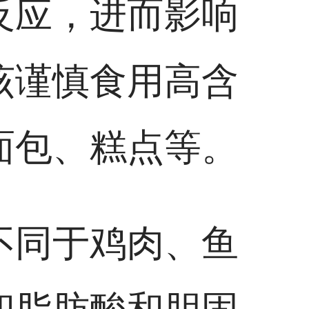
反应，进而影响
该谨慎食用高含
面包、糕点等。
不同于鸡肉、鱼